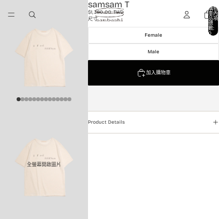
samsam T
購物
$1,380.00 TWD
車內
品項
尺寸
總
數:
0
Female
Male
加入購物車
Product Details
全螢幕開啟圖片