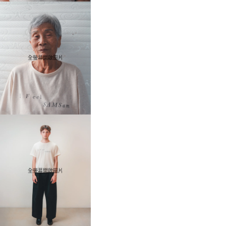
全螢幕開啟圖片
全螢幕開啟圖片