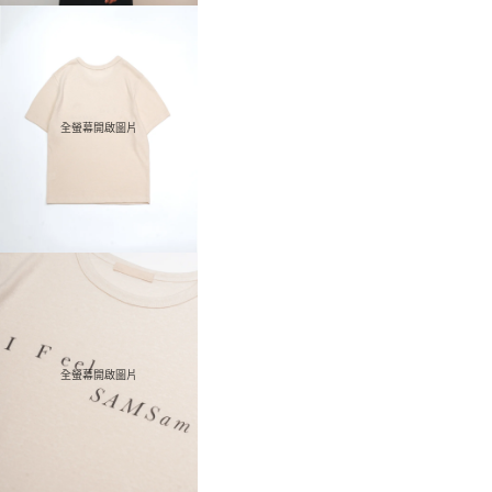
全螢幕開啟圖片
全螢幕開啟圖片