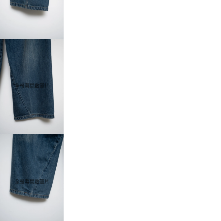
全螢幕開啟圖片
全螢幕開啟圖片