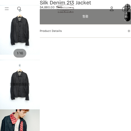
Silk Denim 213 Jacket
購物
$4,880.00 TWD
車內
品項
總
售罄
數:
0
Product Details
/
1
16
全螢幕開啟圖片