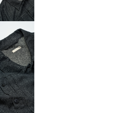
全螢幕開啟圖片
全螢幕開啟圖片