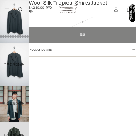
Wool Silk Tropical Shirts Jacket
購物
$4,280.00 TWD
車內
品項
尺寸
總
數:
0
4
售罄
Product Details
全螢幕開啟圖片
全螢幕開啟圖片