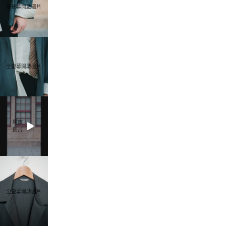
全螢幕開啟圖片
全螢幕開啟圖片
播放
影片
全螢幕開啟圖片