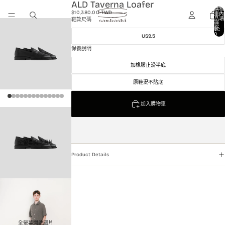
ALD Taverna Loafer
購物
$10,380.00 TWD
車內
品項
鞋款尺碼
總
數:
0
US9.5
保養說明
加橡膠止滑半底
原鞋況不貼底
加入購物車
全螢幕開啟圖片
Product Details
全螢幕開啟圖片